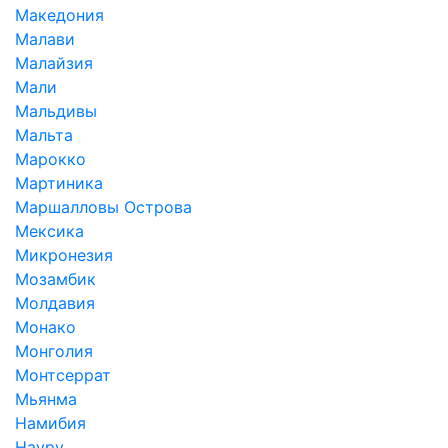
Македония
Малави
Малайзия
Мали
Мальдивы
Мальта
Марокко
Мартиника
Маршалловы Острова
Мексика
Микронезия
Мозамбик
Молдавия
Монако
Монголия
Монтсеррат
Мьянма
Намибия
Науру