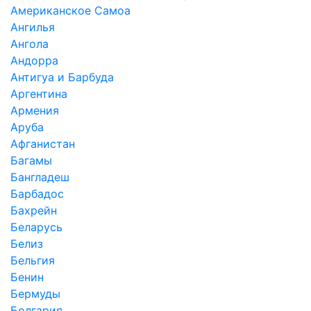
Американское Самоа
Ангилья
Ангола
Андорра
Антигуа и Барбуда
Аргентина
Армения
Аруба
Афганистан
Багамы
Бангладеш
Барбадос
Бахрейн
Беларусь
Белиз
Бельгия
Бенин
Бермуды
Болгария