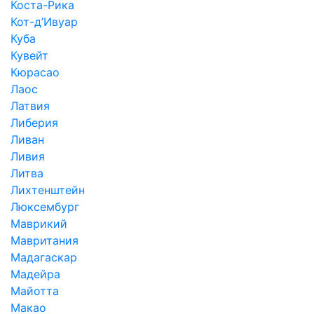
Коста-Рика
Кот-д’Ивуар
Куба
Кувейт
Кюрасао
Лаос
Латвия
Либерия
Ливан
Ливия
Литва
Лихтенштейн
Люксембург
Маврикий
Мавритания
Мадагаскар
Мадейра
Майотта
Макао