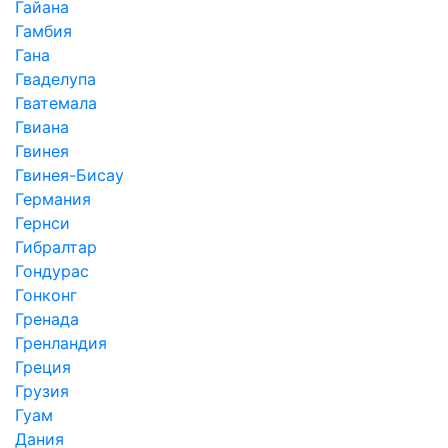
Гайана
Гамбия
Гана
Гваделупа
Гватемала
Гвиана
Гвинея
Гвинея-Бисау
Германия
Гернси
Гибралтар
Гондурас
Гонконг
Гренада
Гренландия
Греция
Грузия
Гуам
Дания