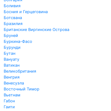
Боливия
Босния и Герцеговина
Ботсвана
Бразилия
Британские Виргинские Острова
Бруней
Буркина-Фасо
Бурунди
Бутан
Вануату
Ватикан
Великобритания
Венгрия
Венесуэла
Восточный Тимор
Вьетнам
Габон
Гаити