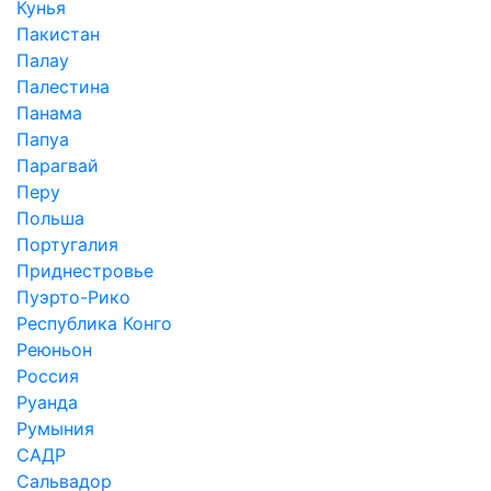
Кунья
Пакистан
Палау
Палестина
Панама
Папуа
Парагвай
Перу
Польша
Португалия
Приднестровье
Пуэрто-Рико
Республика Конго
Реюньон
Россия
Руанда
Румыния
САДР
Сальвадор