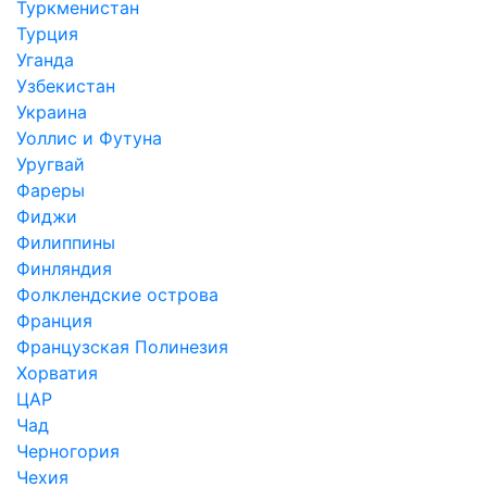
Туркменистан
Турция
Уганда
Узбекистан
Украина
Уоллис и Футуна
Уругвай
Фареры
Фиджи
Филиппины
Финляндия
Фолклендские острова
Франция
Французская Полинезия
Хорватия
ЦАР
Чад
Черногория
Чехия