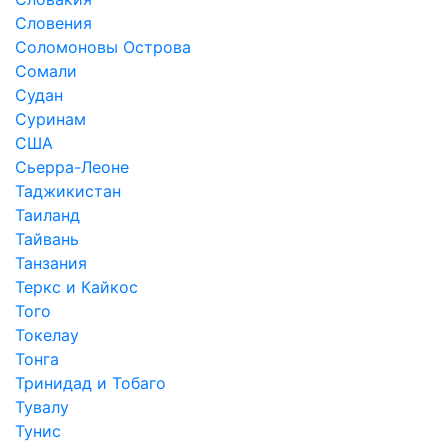
Словения
Соломоновы Острова
Сомали
Судан
Суринам
США
Сьерра-Леоне
Таджикистан
Таиланд
Тайвань
Танзания
Теркс и Кайкос
Того
Токелау
Тонга
Тринидад и Тобаго
Тувалу
Тунис