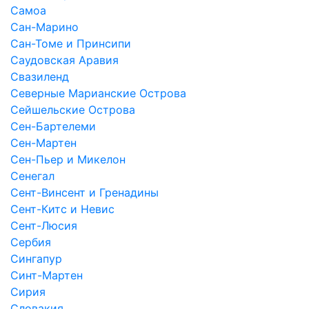
Самоа
Сан-Марино
Сан-Томе и Принсипи
Саудовская Аравия
Свазиленд
Северные Марианские Острова
Сейшельские Острова
Сен-Бартелеми
Сен-Мартен
Сен-Пьер и Микелон
Сенегал
Сент-Винсент и Гренадины
Сент-Китс и Невис
Сент-Люсия
Сербия
Сингапур
Синт-Мартен
Сирия
Словакия