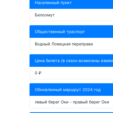
Населенный пункт
Белоомут
Общественный траспорт
Водный Ловецкая переправа
Цена билета (в сезон возможны измен
0 ₽
Обновленный маршрут 2024 год
левый берег Оки - правый берег Оки