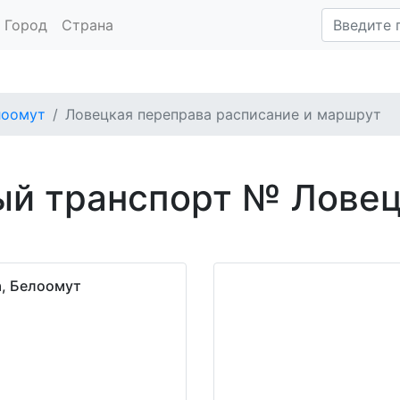
Город
Страна
лоомут
Ловецкая переправа расписание и маршрут
ый транспорт № Лове
а, Белоомут