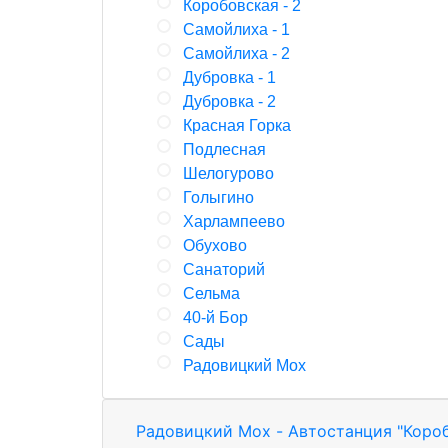
Коробовская - 2
Самойлиха - 1
Самойлиха - 2
Дубровка - 1
Дубровка - 2
Красная Горка
Подлесная
Шелогурово
Голыгино
Харлампеево
Обухово
Санаторий
Сельма
40-й Бор
Сады
Радовицкий Мох
Радовицкий Мох - Автостанция "Коро