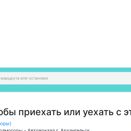
обы приехать или уехать с э
горы)
лмогоры - Автовокзал г. Архангельск