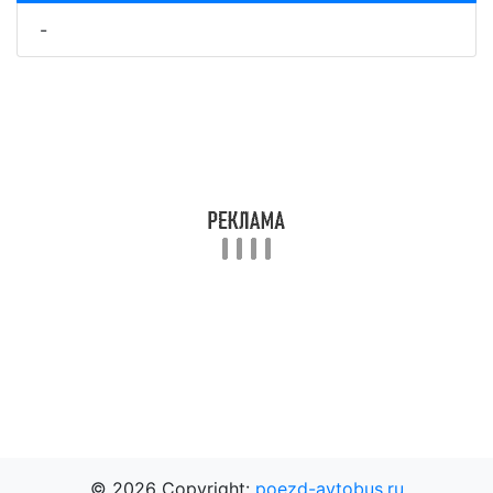
-
© 2026 Copyright:
poezd-avtobus.ru