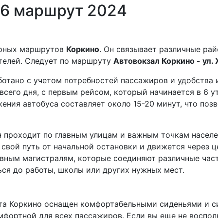
 6 маршрут 2024
лярных маршрутов
Коркино
. Он связывает различные ра
телей. Следует по маршруту
Автовокзал Коркино - ул
отано с учетом потребностей пассажиров и удобства 
всего дня, с первым рейсом, который начинается в 6 у
жения автобуса составляет около 15-20 минут, что по
н проходит по главным улицам и важным точкам населе
свой путь от начальной остановки и движется через 
лавным магистралям, которые соединяют различные час
ся до работы, школы или других нужных мест.
нкта Коркино оснащен комфортабельными сиденьями и 
мфортной для всех пассажиров. Если вы еще не воспол