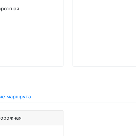
орожная
ие маршрута
дорожная