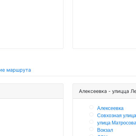
ие маршрута
Алексеевка - улицца Л
Алексеевка
Совхозная улиц
улица Матросов
Вокзал