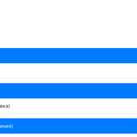
вка)
ения)