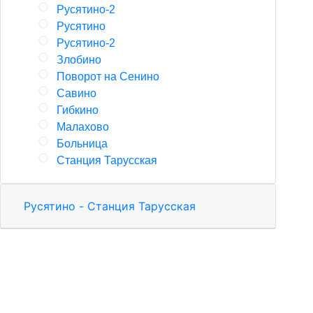
Русятино-2
Русятино
Русятино-2
Злобино
Поворот на Сенино
Савино
Гибкино
Малахово
Больница
Станция Тарусская
Русятино - Станция Тарусская