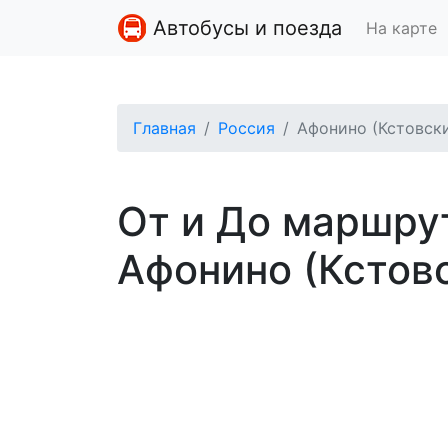
Автобусы и поезда
На карте
Главная
Россия
Афонино (Кстовск
От и До маршру
Афонино (Кстовс