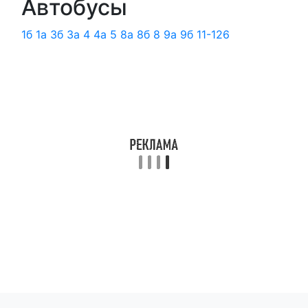
Автобусы
1б
1а
3б
3а
4
4а
5
8а
8б
8
9а
9б
11-126