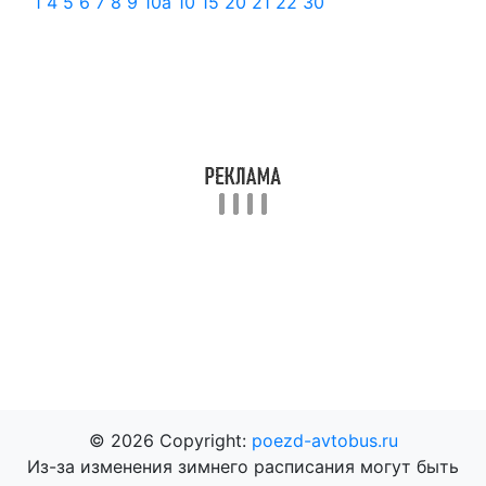
1
4
5
6
7
8
9
10а
10
15
20
21
22
30
© 2026 Copyright:
poezd-avtobus.ru
Из-за изменения зимнего расписания могут быть