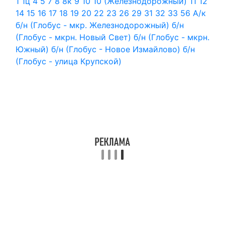
1
1ц
4
5
7
8
8к
9
10
10 (Железнодорожный)
11
12
14
15
16
17
18
19
20
22
23
26
29
31
32
33
56
А/к
б/н (Глобус - мкр. Железнодорожный)
б/н
(Глобус - мкрн. Новый Свет)
б/н (Глобус - мкрн.
Южный)
б/н (Глобус - Новое Измайлово)
б/н
(Глобус - улица Крупской)