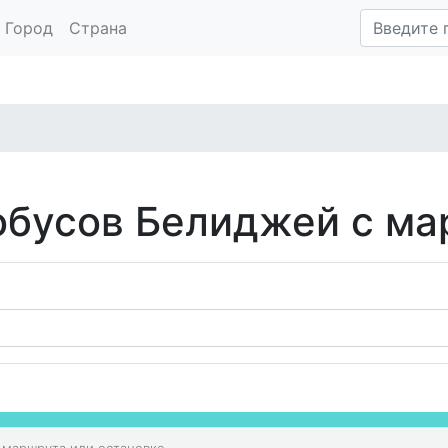
Город
Страна
обусов Белиджей с м