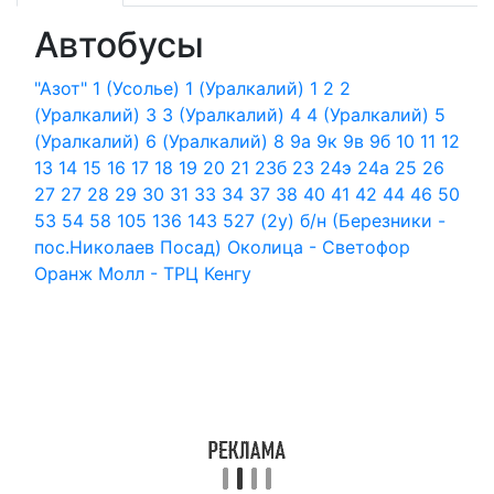
Автобусы
"Азот"
1 (Усолье)
1 (Уралкалий)
1
2
2
(Уралкалий)
3
3 (Уралкалий)
4
4 (Уралкалий)
5
(Уралкалий)
6 (Уралкалий)
8
9а
9к
9в
9б
10
11
12
13
14
15
16
17
18
19
20
21
23б
23
24э
24а
25
26
27
27
28
29
30
31
33
34
37
38
40
41
42
44
46
50
53
54
58
105
136
143
527 (2у)
б/н (Березники -
пос.Николаев Посад)
Околица - Светофор
Оранж Молл - ТРЦ Кенгу