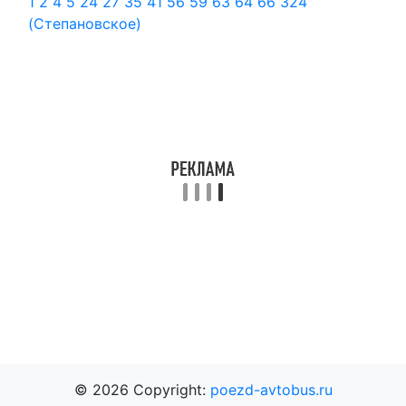
1
2
4
5
24
27
35
41
56
59
63
64
66
324
(Степановское)
© 2026 Copyright:
poezd-avtobus.ru