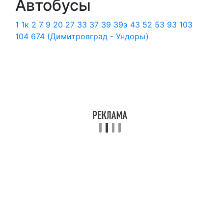
Автобусы
1
1к
2
7
9
20
27
33
37
39
39э
43
52
53
93
103
104
674 (Димитровград - Ундоры)