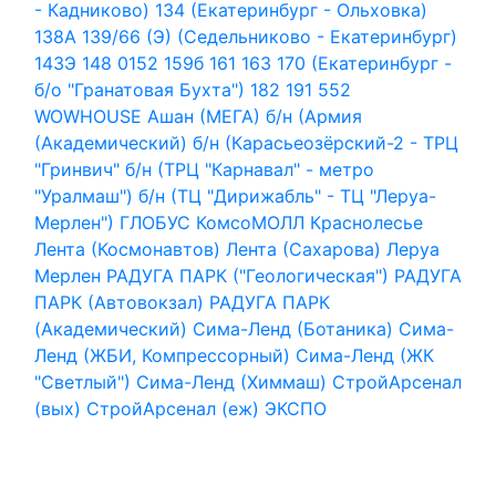
- Кадниково)
134 (Екатеринбург - Ольховка)
138А
139/66 (Э) (Седельниково - Екатеринбург)
143Э
148
0152
159б
161
163
170 (Екатеринбург -
б/о "Гранатовая Бухта")
182
191
552
WOWHOUSE
Ашан (МЕГА)
б/н (Армия
(Академический)
б/н (Карасьеозёрский-2 - ТРЦ
"Гринвич"
б/н (ТРЦ "Карнавал" - метро
"Уралмаш")
б/н (ТЦ "Дирижабль" - ТЦ "Леруа-
Мерлен")
ГЛОБУС
КомсоМОЛЛ
Краснолесье
Лента (Космонавтов)
Лента (Сахарова)
Леруа
Мерлен
РАДУГА ПАРК ("Геологическая")
РАДУГА
ПАРК (Автовокзал)
РАДУГА ПАРК
(Академический)
Сима-Ленд (Ботаника)
Сима-
Ленд (ЖБИ, Компрессорный)
Сима-Ленд (ЖК
"Светлый")
Сима-Ленд (Химмаш)
СтройАрсенал
(вых)
СтройАрсенал (еж)
ЭКСПО