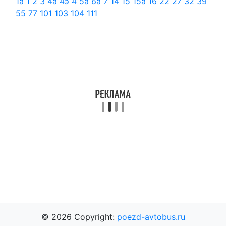
1а
1
2
3
4а
4э
4
5а
6а
7
14
15
15а
16
22
27
32
39
55
77
101
103
104
111
© 2026 Copyright:
poezd-avtobus.ru