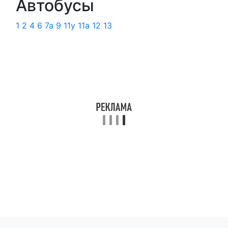
Автобусы
1
2
4
6
7а
9
11у
11а
12
13