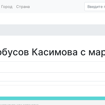
Город
Страна
обусов Касимова с ма