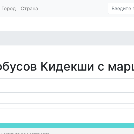
Город
Страна
обусов Кидекши с ма