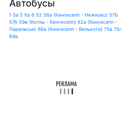
Автобусы
1
5а
5
6а
6
52
56а (Кингисепп - Нежново)
57Б
57А
59в (Котлы - Кингисепп)
62а (Кингисепп -
Перелесье)
66а (Кингисепп - Велькота)
75в
75г
84в