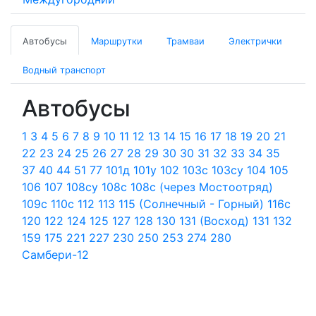
Автобусы
Маршрутки
Трамваи
Электрички
Водный транспорт
Автобусы
1
3
4
5
6
7
8
9
10
11
12
13
14
15
16
17
18
19
20
21
22
23
24
25
26
27
28
29
30
30
31
32
33
34
35
37
40
44
51
77
101д
101у
102
103с
103су
104
105
106
107
108су
108с
108с (через Мостоотряд)
109с
110с
112
113
115 (Солнечный - Горный)
116с
120
122
124
125
127
128
130
131 (Восход)
131
132
159
175
221
227
230
250
253
274
280
Самбери-12