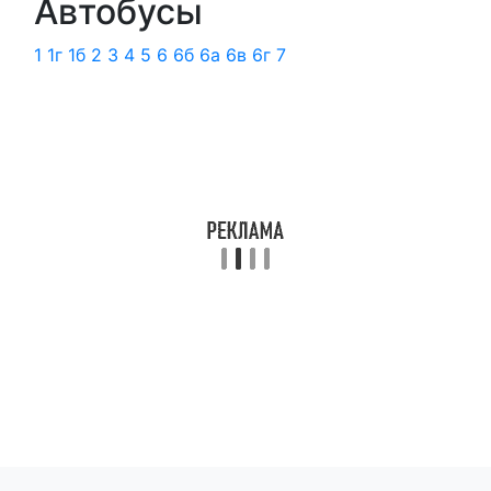
Автобусы
1
1г
1б
2
3
4
5
6
6б
6а
6в
6г
7