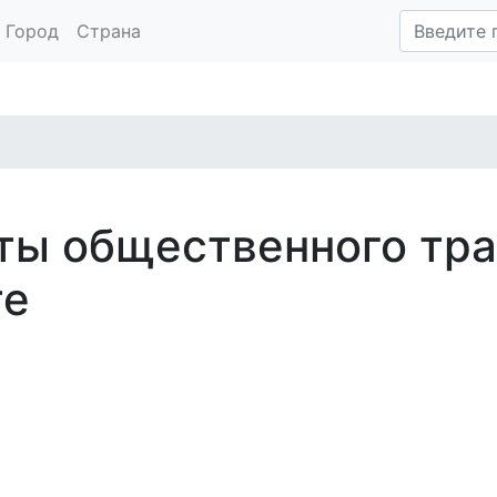
Город
Страна
ты общественного тр
те