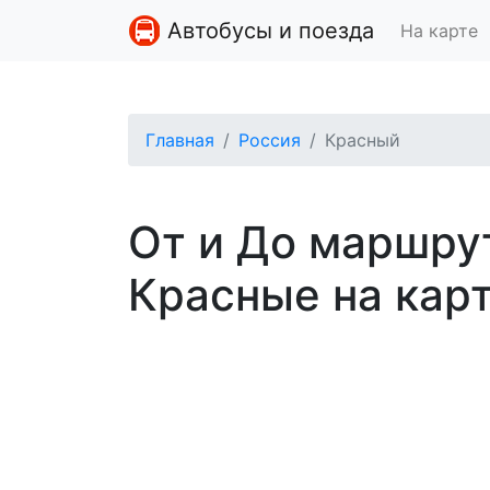
Автобусы и поезда
На карте
Главная
Россия
Красный
От и До маршру
Красные на кар