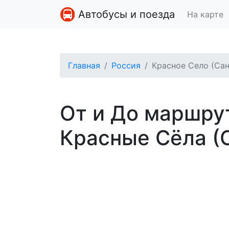
Автобусы и поезда
На карте
Главная
Россия
Красное Село (Са
От и До маршру
Красные Сёла (С