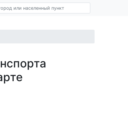
анспорта
арте