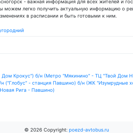
асногорск - важная информация для всех жителей и го
мы можем легко получить актуальную информацию о ре
зменениях в расписании и быть готовыми к ним.
угородний
й Дом Крокус")
б/н (Метро "Мякинино" - ТЦ "Твой Дом 
/н ("Глобус" - станция Павшино)
б/н (ЖК "Изумрудные х
 Новая Рига - Павшино)
© 2026 Copyright:
poezd-avtobus.ru