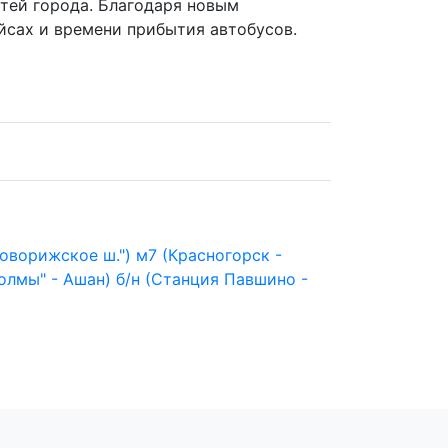
стей города. Благодаря новым
йсах и времени прибытия автобусов.
Новорижское ш.")
м7 (Красногорск -
олмы" - Ашан)
б/н (Станция Павшино -