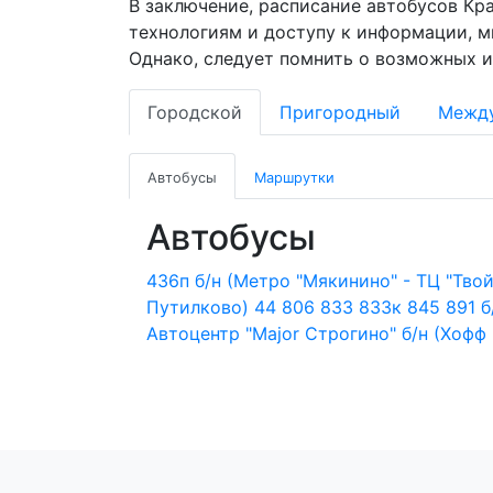
В заключение, расписание автобусов Кр
технологиям и доступу к информации, 
Однако, следует помнить о возможных и
Городской
Пригородный
Межд
Автобусы
Маршрутки
Автобусы
436п
б/н (Метро "Мякинино" - ТЦ "Тво
Путилково)
44
806
833
833к
845
891
б
Автоцентр "Major Строгино"
б/н (Хофф