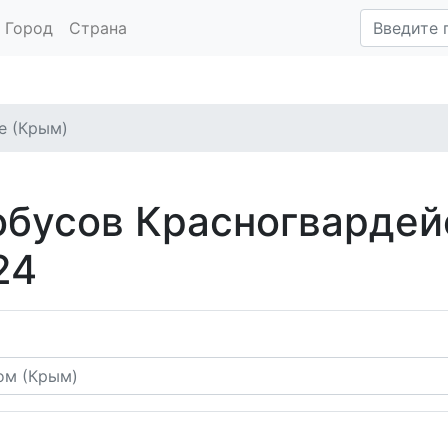
Город
Страна
е (Крым)
обусов Красногвардей
24