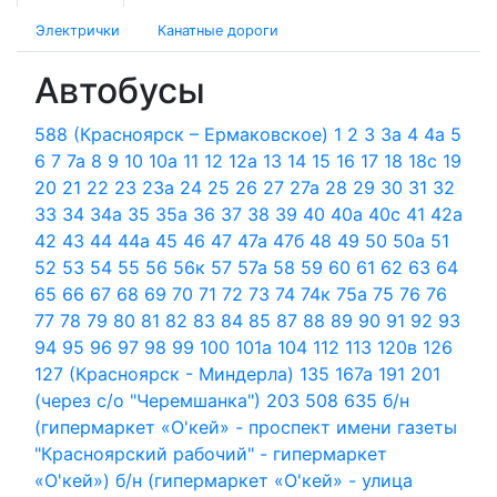
Электрички
Канатные дороги
Автобусы
588 (Красноярск – Ермаковское)
1
2
3
3а
4
4а
5
6
7
7а
8
9
10
10а
11
12
12а
13
14
15
16
17
18
18с
19
20
21
22
23
23а
24
25
26
27
27а
28
29
30
31
32
33
34
34а
35
35а
36
37
38
39
40
40а
40с
41
42а
42
43
44
44а
45
46
47
47а
47б
48
49
50
50а
51
52
53
54
55
56
56к
57
57а
58
59
60
61
62
63
64
65
66
67
68
69
70
71
72
73
74
74к
75а
75
76
76
77
78
79
80
81
82
83
84
85
87
88
89
90
91
92
93
94
95
96
97
98
99
100
101а
104
112
113
120в
126
127 (Красноярск - Миндерла)
135
167а
191
201
(через с/о "Черемшанка")
203
508
635
б/н
(гипермаркет «О'кей» - проспект имени газеты
"Красноярский рабочий" - гипермаркет
«О'кей»)
б/н (гипермаркет «О'кей» - улица