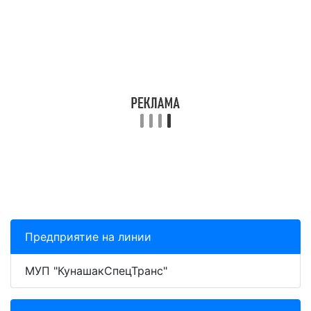
Предприятие на линии
МУП "КунашакСпецТранс"