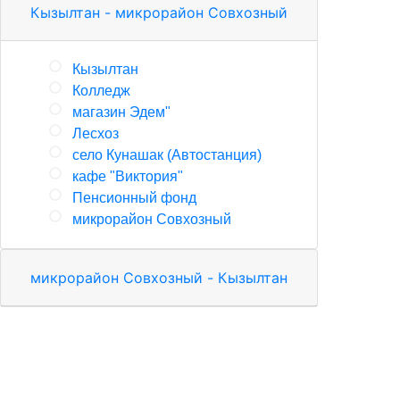
Кызылтан - микрорайон Совхозный
Кызылтан
Колледж
магазин Эдем"
Лесхоз
село Кунашак (Автостанция)
кафе "Виктория"
Пенсионный фонд
микрорайон Совхозный
микрорайон Совхозный - Кызылтан