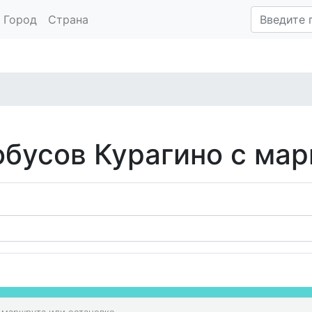
Город
Страна
обусов Курагино с ма