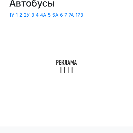
Автобусы
1У
1
2
2У
3
4
4А
5
5А
6
7
7А
173