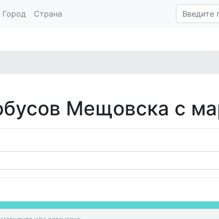
Город
Страна
обусов Мещовска с м