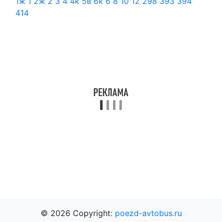
1ж
1
2ж
2
3
4
4к
5в
6к
6
8
10
12
298
393
394
414
© 2026 Copyright:
poezd-avtobus.ru