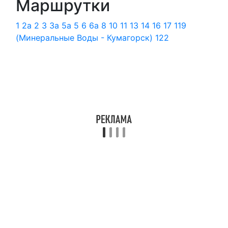
Маршрутки
1
2а
2
3
3а
5а
5
6
6а
8
10
11
13
14
16
17
119
(Минеральные Воды - Кумагорск)
122