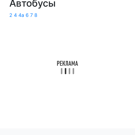
Автобусы
2
4
4а
6
7
8