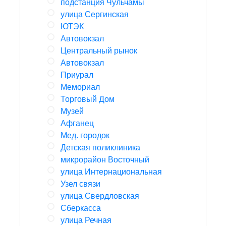
подстанция Чульчамы
улица Сергинская
ЮТЭК
Автовокзал
Центральный рынок
Автовокзал
Приурал
Мемориал
Торговый Дом
Музей
Афганец
Мед. городок
Детская поликлиника
микрорайон Восточный
улица Интернациональная
Узел связи
улица Свердловская
Сберкасса
улица Речная