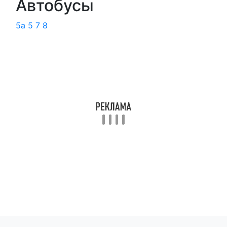
Автобусы
5а
5
7
8