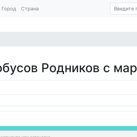
Город
Страна
обусов Родников с ма