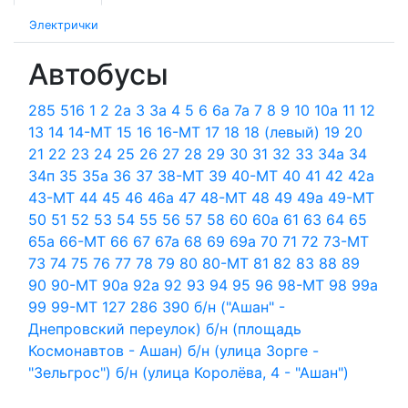
Электрички
Автобусы
285
516
1
2
2а
3
3а
4
5
6
6а
7а
7
8
9
10
10а
11
12
13
14
14-МТ
15
16
16-МТ
17
18
18 (левый)
19
20
21
22
23
24
25
26
27
28
29
30
31
32
33
34а
34
34п
35
35а
36
37
38-МТ
39
40-МТ
40
41
42
42а
43-МТ
44
45
46
46а
47
48-МТ
48
49
49а
49-МТ
50
51
52
53
54
55
56
57
58
60
60а
61
63
64
65
65а
66-МТ
66
67
67а
68
69
69а
70
71
72
73-МТ
73
74
75
76
77
78
79
80
80-МТ
81
82
83
88
89
90
90-МТ
90а
92а
92
93
94
95
96
98-МТ
98
99a
99
99-МТ
127
286
390
б/н ("Ашан" -
Днепровский переулок)
б/н (площадь
Космонавтов - Ашан)
б/н (улица Зорге -
"Зельгрос")
б/н (улица Королёва, 4 - "Ашан")