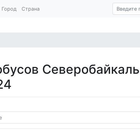
Город
Страна
обусов Северобайкаль
24