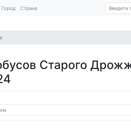
Город
Страна
е
обусов Старого Дрожж
24