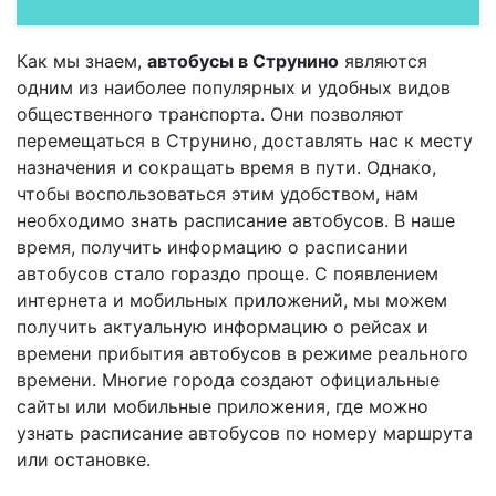
Как мы знаем,
автобусы в Струнино
являются
одним из наиболее популярных и удобных видов
общественного транспорта. Они позволяют
перемещаться в Струнино, доставлять нас к месту
назначения и сокращать время в пути. Однако,
чтобы воспользоваться этим удобством, нам
необходимо знать расписание автобусов. В наше
время, получить информацию о расписании
автобусов стало гораздо проще. С появлением
интернета и мобильных приложений, мы можем
получить актуальную информацию о рейсах и
времени прибытия автобусов в режиме реального
времени. Многие города создают официальные
сайты или мобильные приложения, где можно
узнать расписание автобусов по номеру маршрута
или остановке.