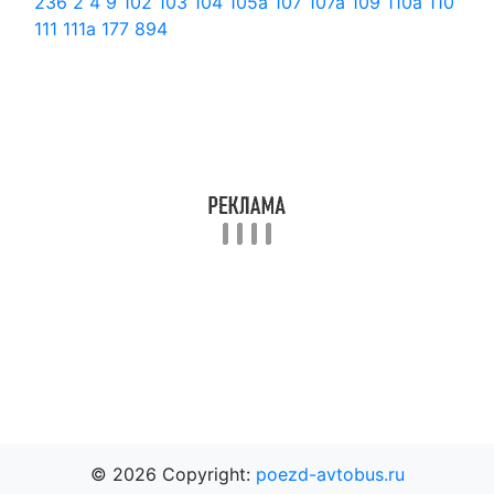
236
2
4
9
102
103
104
105а
107
107а
109
110а
110
111
111а
177
894
© 2026 Copyright:
poezd-avtobus.ru