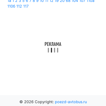
1а
1
2
3
5
6
7
8
9
10
11
12
19
20
68
104
107
110а
110б
112
117
© 2026 Copyright:
poezd-avtobus.ru