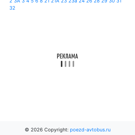
2
3А
3
4
5
6
8
21
21А
23
23а
24
26
28
29
30
31
32
© 2026 Copyright:
poezd-avtobus.ru