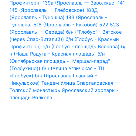
Профинтерн)
139а (Ярославль — Заволжье)
141
145 (Ярославль — Глебовское)
183Д
(Ярославль - Туношна)
183 (Ярославль -
Туношна)
518 (Ярославль - Кукобой)
522
523
(Ярославль — Середа)
б/н ("Глобус" - Вятское
(через Спас-Виталий))
б/н (Глобус - Красный
Профинтерн)
б/н (Глобус - площадь Волкова)
б/
н (Наша Радуга - Красная площадь)
б/н
(Октябрьская площадь - "Маршал-парад"
(Толбухино))
б/н (Улица Угличская - ТЦ
«Глобус»)
б/н (Ярославль Главный –
Никульское)
Тандем
Улица Спартаковская —
Толгский монастырь
Ярославский зоопарк -
площадь Волкова