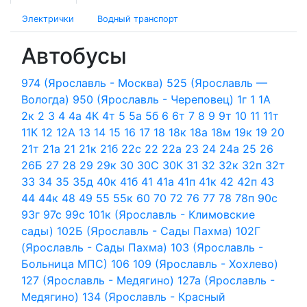
Электрички
Водный транспорт
Автобусы
974 (Ярославль - Москва)
525 (Ярославль —
Вологда)
950 (Ярославль - Череповец)
1г
1
1А
2к
2
3
4
4а
4К
4т
5
5а
5б
6
6т
7
8
9
9т
10
11
11т
11К
12
12А
13
14
15
16
17
18
18к
18а
18м
19к
19
20
21т
21а
21
21к
21б
22с
22
22а
23
24
24а
25
26
26Б
27
28
29
29к
30
30С
30К
31
32
32к
32п
32т
33
34
35
35д
40к
41б
41
41а
41п
41к
42
42п
43
44
44к
48
49
55
55к
60
70
72
76
77
78
78п
90с
93г
97с
99с
101к (Ярославль - Климовские
сады)
102Б (Ярославль - Сады Пахма)
102Г
(Ярославль - Сады Пахма)
103 (Ярославль -
Больница МПС)
106
109 (Ярославль - Хохлево)
127 (Ярославль - Медягино)
127а (Ярославль -
Медягино)
134 (Ярославль - Красный