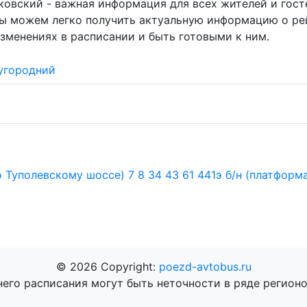
ковский - важная информация для всех жителей и гост
мы можем легко получить актуальную информацию о ре
зменениях в расписании и быть готовыми к ним.
угородний
о Туполевскому шоссе)
7
8
34
43
61
441э
б/н (платформ
© 2026 Copyright:
poezd-avtobus.ru
него расписания могут быть неточности в ряде регионо